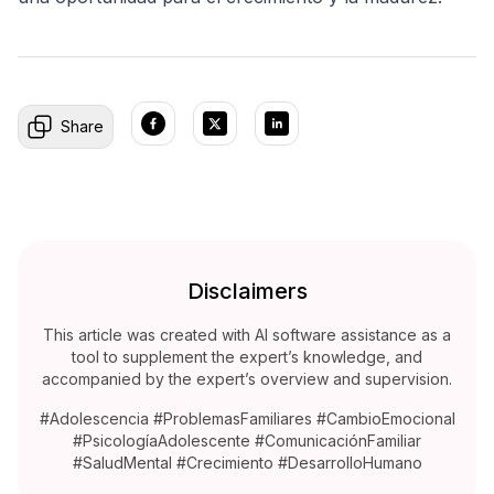
Share
Disclaimers
This article was created with AI software assistance as a
tool to supplement the expert’s knowledge, and
accompanied by the expert’s overview and supervision.
#Adolescencia #ProblemasFamiliares #CambioEmocional
#PsicologíaAdolescente #ComunicaciónFamiliar
#SaludMental #Crecimiento #DesarrolloHumano