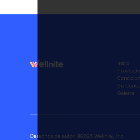
Inicio
Proveedo
Condicio
Su Consu
Galería
Derechos de autor
©
2026
Wellnite, Inc