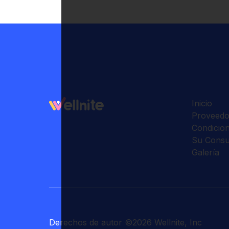
Inicio
Proveedo
Condicio
Su Consu
Galería
Derechos de autor
©
2026
Wellnite, Inc