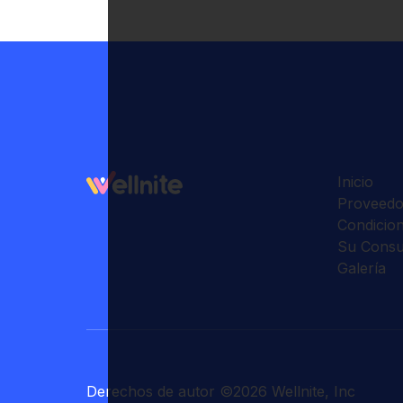
Inicio
Proveedo
Condicio
Su Consu
Galería
Derechos de autor
©
2026
Wellnite, Inc