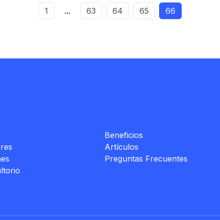
1
...
63
64
65
66
Beneficios
res
Artículos
nes
Preguntas Frecuentes
ltorio