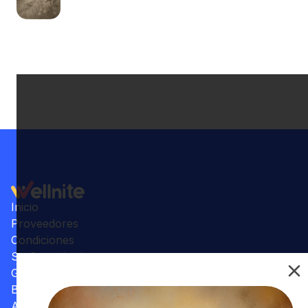
Inicio
Proveedores
Condiciones
Su Consultorio
Galería
Beneficios
Artículos