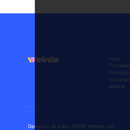
Inicio
Proveedo
Condicio
Su Consu
Galería
Derechos de autor
©
2026
Wellnite, Inc