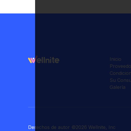
Inicio
Proveedo
Condicio
Su Consu
Galería
Derechos de autor
©
2026
Wellnite, Inc