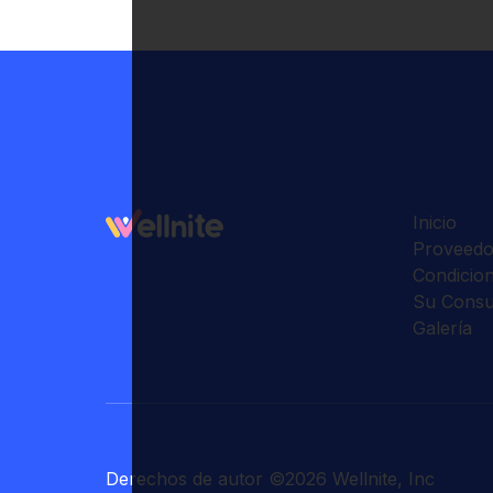
Inicio
Proveedo
Condicio
Su Consu
Galería
Derechos de autor
©
2026
Wellnite, Inc