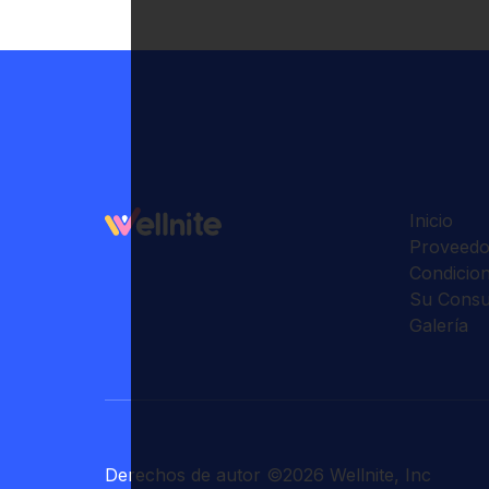
Inicio
Proveedo
Condicio
Su Consu
Galería
Derechos de autor
©
2026
Wellnite, Inc