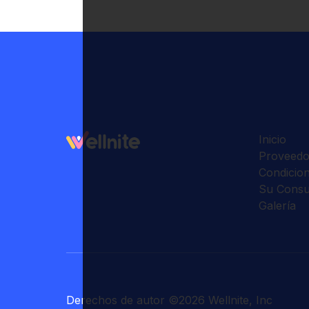
Inicio
Proveedo
Condicio
Su Consu
Galería
Derechos de autor
©
2026
Wellnite, Inc