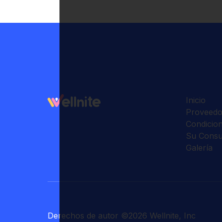
Inicio
Proveedo
Condicio
Su Consu
Galería
Derechos de autor
©
2026
Wellnite, Inc