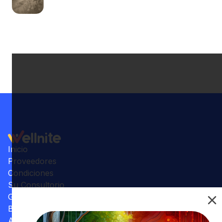
Inicio
Proveedores
Condiciones
Su Consultorio
Galería
Beneficios
Artículos