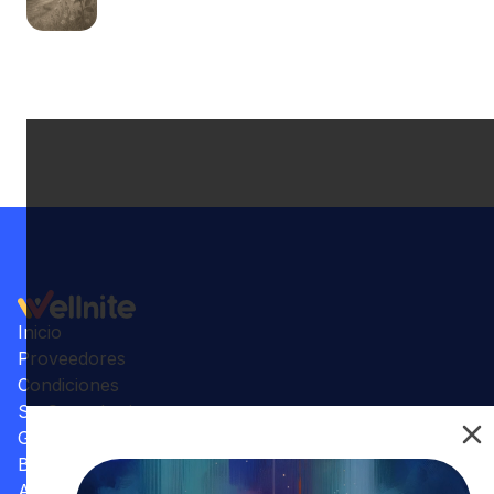
Inicio
Proveedores
Condiciones
Su Consultorio
Galería
Beneficios
Artículos