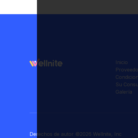
Inicio
Proveedo
Condicio
Su Consu
Galería
Derechos de autor
©
2026
Wellnite, Inc