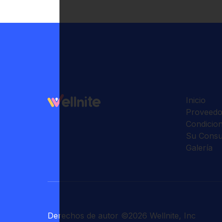
Inicio
Proveedo
Condicio
Su Consu
Galería
Derechos de autor
©
2026
Wellnite, Inc