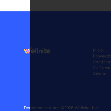
Inicio
Proveedo
Condicio
Su Consu
Galería
Derechos de autor
©
2026
Wellnite, Inc