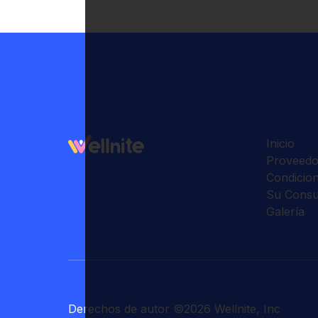
Inicio
Proveedo
Condicio
Su Consu
Galería
Derechos de autor
©
2026
Wellnite, Inc