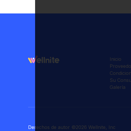
Inicio
Proveedo
Condicio
Su Consu
Galería
Derechos de autor
©
2026
Wellnite, Inc